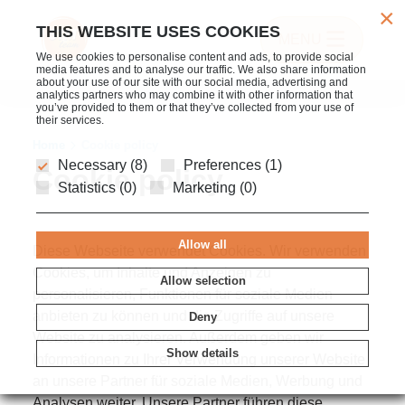
×
THIS WEBSITE USES COOKIES
MENU
We use cookies to personalise content and ads, to provide social
media features and to analyse our traffic. We also share information
about your use of our site with our social media, advertising and
analytics partners who may combine it with other information that
you’ve provided to them or that they’ve collected from your use of
their services.
Home
Cookie policy
Necessary (8)
Preferences (1)
Cookie policy
Statistics (0)
Marketing (0)
Allow all
Diese Webseite verwendet Cookies. Wir verwenden
Cookies, um Inhalte und Anzeigen zu
Allow selection
personalisieren, Funktionen für soziale Medien
anbieten zu können und die Zugriffe auf unsere
Deny
Website zu analysieren. Außerdem geben wir
Show details
Informationen zu Ihrer Verwendung unserer Website
an unsere Partner für soziale Medien, Werbung und
Analysen weiter. Unsere Partner führen diese